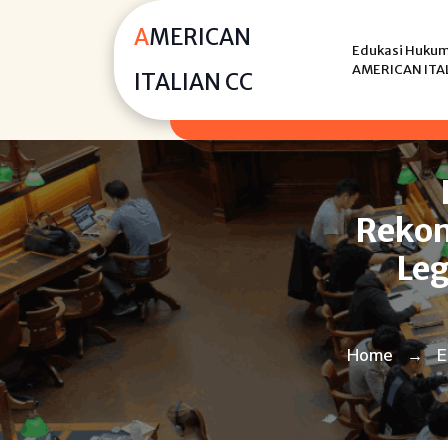
Skip
AMERICAN
to
Edukasi Hukum,
content
AMERICAN ITA
ITALIAN CC
Rekom
Leg
Home
E
→