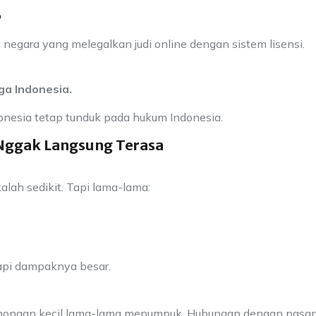
”
negara yang melegalkan judi online dengan sistem lisensi.
rga Indonesia.
onesia tetap tunduk pada hukum Indonesia.
 Nggak Langsung Terasa
alah sedikit. Tapi lama-lama:
api dampaknya besar.
ebohongan kecil lama-lama menumpuk. Hubungan dengan pasa