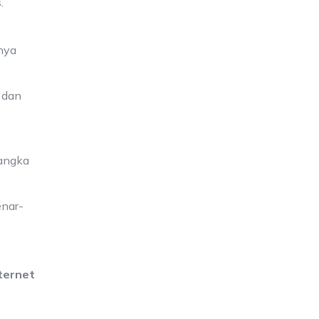
.
unya
n dan
 angka
enar-
nternet