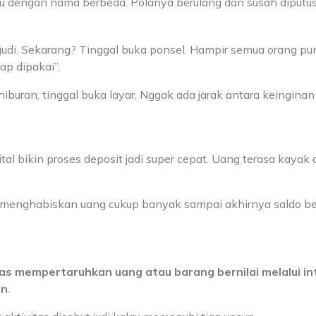
 baru dengan nama berbeda. Polanya berulang dan susah diputus
erjudi. Sekarang? Tinggal buka ponsel. Hampir semua orang p
iap dipakai”.
 hiburan, tinggal buka layar. Nggak ada jarak antara keingina
tal bikin proses deposit jadi super cepat. Uang terasa kayak
 menghabiskan uang cukup banyak sampai akhirnya saldo b
itas mempertaruhkan uang atau barang bernilai melalui i
an
.