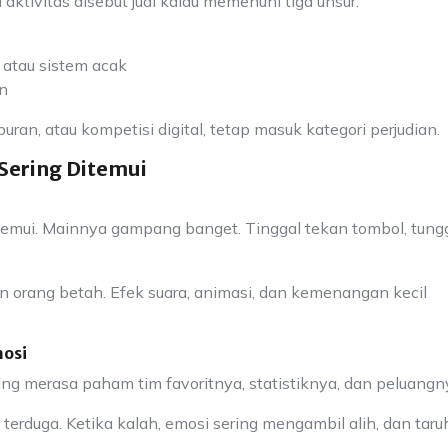
ktivitas disebut judi kalau memenuhi tiga unsur:
 atau sistem acak
n
buran, atau kompetisi digital, tetap masuk kategori perjudian.
Sering Ditemui
ditemui. Mainnya gampang banget. Tinggal tekan tombol, tung
kin orang betah. Efek suara, animasi, dan kemenangan kecil
mosi
rang merasa paham tim favoritnya, statistiknya, dan peluangn
 terduga. Ketika kalah, emosi sering mengambil alih, dan tar