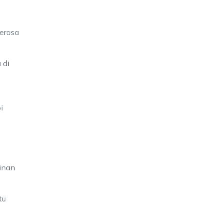
terasa
 di
i
ainan
tu