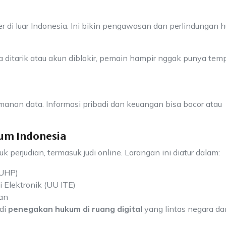
r di luar Indonesia. Ini bikin pengawasan dan perlindungan 
sa ditarik atau akun diblokir, pemain hampir nggak punya tem
amanan data. Informasi pribadi dan keuangan bisa bocor atau
um Indonesia
perjudian, termasuk judi online. Larangan ini diatur dalam:
KUHP)
Elektronik (UU ITE)
an
 di
penegakan hukum di ruang digital
yang lintas negara da