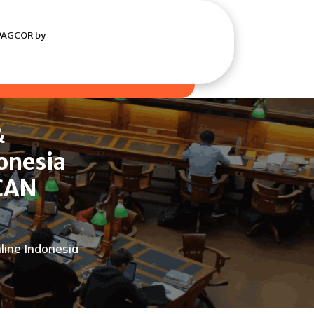
 PAGCOR by
&
onesia
ICAN
line Indonesia