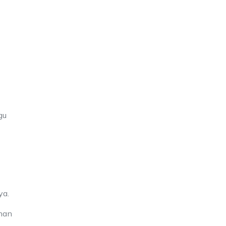
gu
ya.
uhan