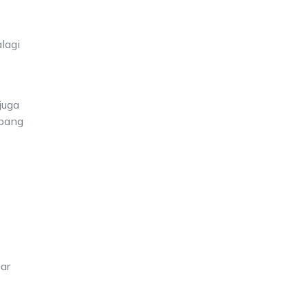
lagi
juga
mbang
sar