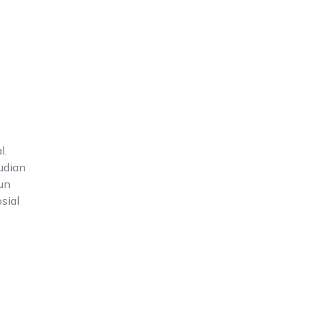
l.
udian
un
sial