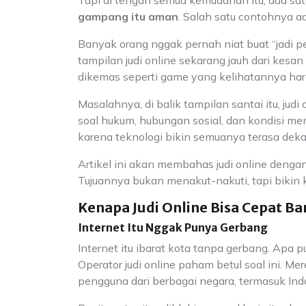
Tapi di tengah semua kemudahan itu, ada satu
gampang itu aman
. Salah satu contohnya ad
Banyak orang nggak pernah niat buat “jadi pe
tampilan judi online sekarang jauh dari kes
dikemas seperti game yang kelihatannya har
Masalahnya, di balik tampilan santai itu, jud
soal hukum, hubungan sosial, dan kondisi ment
karena teknologi bikin semuanya terasa deka
Artikel ini akan membahas judi online dengan 
Tujuannya bukan menakut-nakuti, tapi bikin ki
Kenapa Judi Online Bisa Cepat B
Internet Itu Nggak Punya Gerbang
Internet itu ibarat kota tanpa gerbang. Apa p
Operator judi online paham betul soal ini. Me
pengguna dari berbagai negara, termasuk Ind