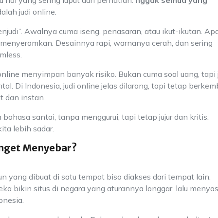
 hal yang sering luput dari perhatian:
nggak semua yang
alah judi online.
njudi”. Awalnya cuma iseng, penasaran, atau ikut-ikutan. Apa
an menyeramkan. Desainnya rapi, warnanya cerah, dan sering
mless.
i online menyimpan banyak risiko. Bukan cuma soal uang, tapi 
al. Di Indonesia, judi online jelas dilarang, tapi tetap berke
t dan instan.
bahasa santai, tanpa menggurui, tapi tetap jujur dan kritis.
ta lebih sadar.
anget Menyebar?
un yang dibuat di satu tempat bisa diakses dari tempat lain.
reka bikin situs di negara yang aturannya longgar, lalu menya
onesia.